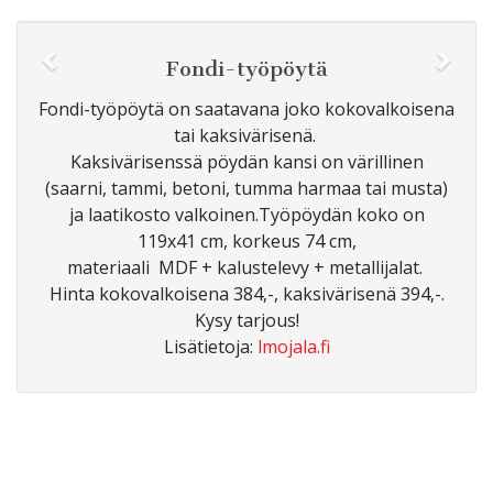
Fondi-työpöytä
Fondi-työpöytä on saatavana joko kokovalkoisena
tai kaksivärisenä.
Kaksivärisenssä pöydän kansi on värillinen
(saarni, tammi, betoni, tumma harmaa tai musta)
ja laatikosto valkoinen.Työpöydän koko on
119x41 cm, korkeus 74 cm,
materiaali MDF + kalustelevy + metallijalat.
Hinta kokovalkoisena 384,-, kaksivärisenä 394,-.
Kysy tarjous!
Lisätietoja:
lmojala.fi